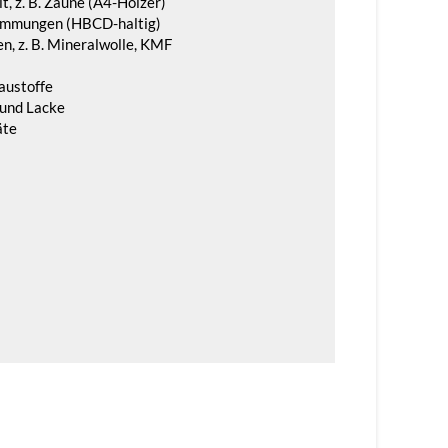
t, z. B. Zäune (A4-Hölzer)
ämmungen (HBCD-haltig)
, z. B. Mineralwolle, KMF
austoffe
 und Lacke
äte