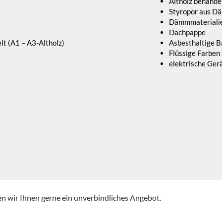
Altholz behandel
Styropor aus D
Dämmmaterialien
Dachpappe
lt (A1 – A3-Altholz)
Asbesthaltige B
Flüssige Farben
elektrische Ger
en wir Ihnen gerne ein unverbindliches Angebot.