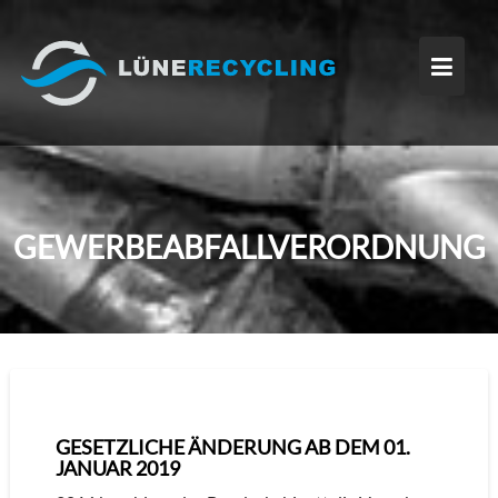
Skip
to
content
GEWERBEABFALLVERORDNUNG
GESETZLICHE ÄNDERUNG AB DEM 01.
JANUAR 2019