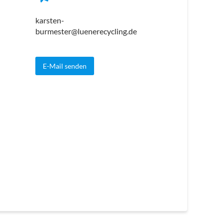
karsten-
burmester@luenerecycling.de
E-Mail senden